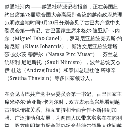
越通社河内 ——越通社特派记者报道，正在美国纽
约出席第78届联合国大会高级别会议的越南政府总理
范明政当地时间9月20日分别会见了古巴共产党中央
委员会第一书记、古巴国家主席米格尔·迪亚斯-卡内
尔（Miguel Díaz-Canel），罗马尼亚总统克劳斯·约
翰尼斯（Klaus Iohannis）、斯洛文尼亚总统娜塔
莎·皮尔茨·穆萨尔（Natasa Pirc Musar），芬兰总
统绍利·尼尼斯托（Sauli Niinisto），波兰总统安杰
伊·杜达（AndrzejDuda）和泰国总理社他·塔维辛
（Srettha Thavisin）等多国家领导人。
在会见古巴共产党中央委员会第一书记、古巴国家主
席米格尔·迪亚斯-卡内尔时，双方表示高兴地看到越
古特殊传统关系、相互支持和全面合作不断得到加
强、广泛推动和发展，为两国人民带来实实在在的利
益。双方申明努力配合举办纪念菲德尔领导人访问越