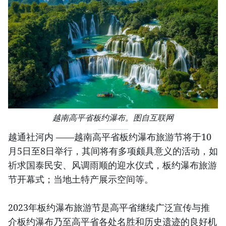
越南高平省板约瀑布。图自互联网
越通社河内 ——越南高平省板约瀑布旅游节将于10
月5日至8日举行，其间将有多项颇具意义的活动，如
祈求国泰民安、风调雨顺的迎水仪式，板约瀑布旅游
节开幕式；当地土特产展示空间等。
2023年板约瀑布旅游节是高平省继续广泛宣传与推
介板约瀑布乃至高平省各处名胜和历史遗迹的良好机