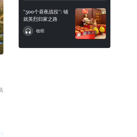
“500个昼夜战役”: 铺
就英烈归家之路
收听
员