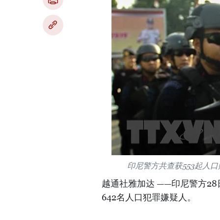
印尼警方共查获553起人
越通社雅加达 ——印尼警方2
642名人口犯罪嫌疑人。