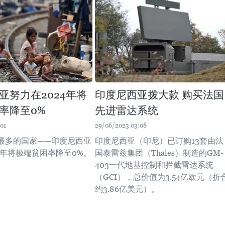
亚努力在2024年将
印度尼西亚拨大款 购买法国
率降至0%
先进雷达系统
01
29/06/2023 03:08
最多的国家——印度尼西亚
印度尼西亚（印尼）已订购13套由法
4年将极端贫困率降至0%。
国泰雷兹集团（Thales）制造的GM-
403一代地基控制和拦截雷达系统
（GCI），总价值为3.54亿欧元（折
约3.86亿美元）。