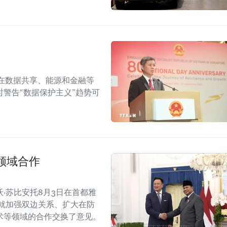
在数据共享、能源和金融等
警告“数据保护主义”趋势可
领域合作
·苏比安托8月3日在首都雅
就加强双边关系、扩大在防
术等领域的合作交换了意见。