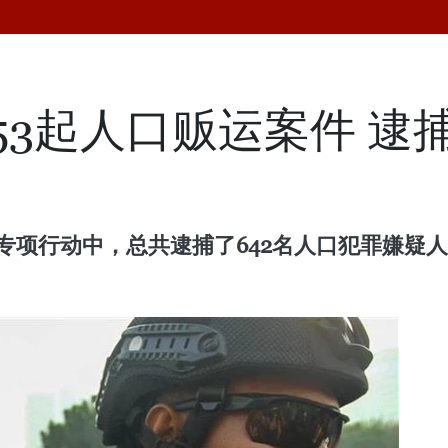
53起人口贩运案件 逮捕
专项行动中，总共逮捕了642名人口犯罪嫌疑