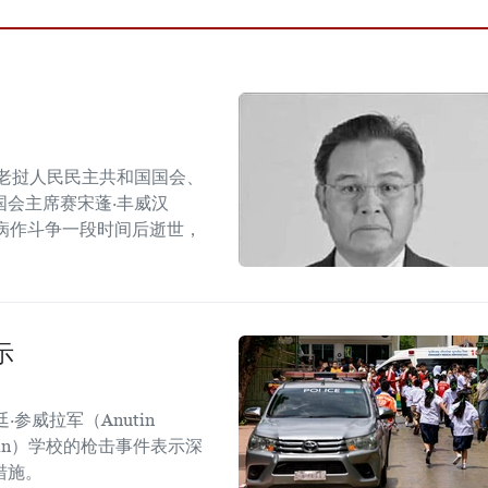
老挝人民民主共和国国会、
会主席赛宋蓬·丰威汉
管炎疾病作斗争一段时间后逝世，
示
参威拉军（Anutin
sirin）学校的枪击事件表示深
措施。