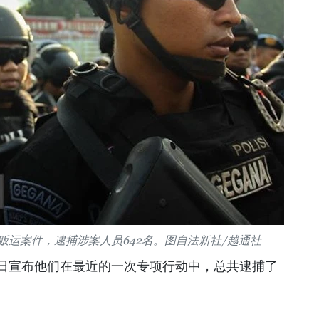
口贩运案件，逮捕涉案人员642名。图自法新社/越通社
8日宣布他们在最近的一次专项行动中，总共逮捕了