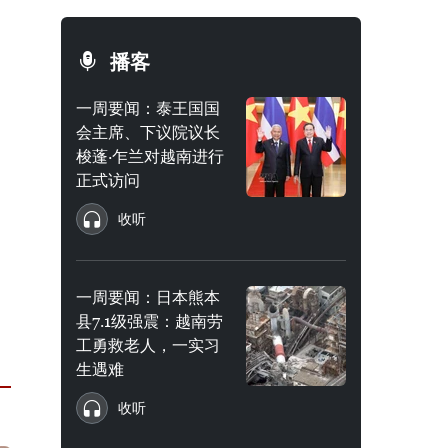
播客
一周要闻：泰王国国
会主席、下议院议长
梭蓬·乍兰对越南进行
正式访问
收听
一周要闻：日本熊本
县7.1级强震：越南劳
工勇救老人，一实习
生遇难
收听