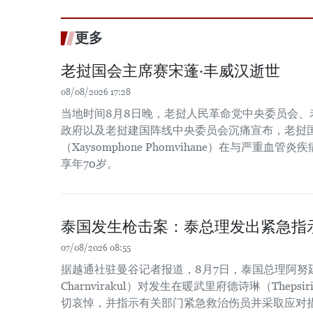
更多
老挝国会主席赛宋蓬·丰威汉逝世
08/08/2026 17:28
当地时间8月8日晚，老挝人民革命党中央委员会、
政府以及老挝建国阵线中央委员会沉痛宣布，老挝国
（Xaysomphone Phomvihane）在与严重血
享年70岁。
泰国发生枪击案：泰总理发出紧急指
07/08/2026 08:55
据越通社驻曼谷记者报道，8月7日，泰国总理阿努廷·
Charnvirakul）对发生在暖武里府德诗琳（Thep
切哀悼，并指示有关部门紧急救治伤员并采取应对