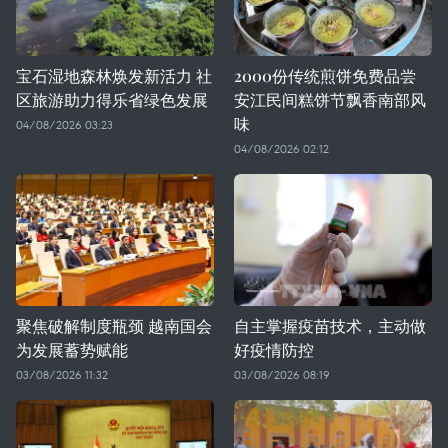
宝石湿地森林焕发新活力 社
2000份传统煎饼免费品尝
区旅游助力得乐省绿色发展
安江民间糕饼节飘香南部风
味
04/08/2026 03:23
04/08/2026 02:12
聚焦破解制度瓶颈 越南国会
自主掌握疫苗技术，主动做
为发展蓄势赋能
好疫情防控
03/08/2026 11:32
03/08/2026 08:19