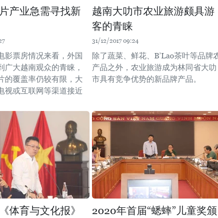
片产业急需寻找新
越南大叻市农业旅游颇具游
客的青睐
27
31/12/2017 09:24
电影票房情况来看，外国
除了蔬菜、鲜花、B’Lao茶叶等品牌
到广大越南观众的青睐，
产品之外，农业旅游成为林同省大叻
片的覆盖率仍较有限，大
市具有竞争优势的新品牌产品。
电视或互联网等渠道接近
《体育与文化报》
2020年首届“蟋蟀”儿童奖颁