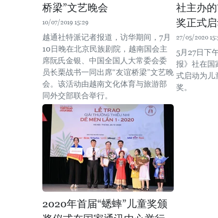
桥梁”文艺晚会
社主办的
奖正式启
10/07/2019 15:29
越通社特派记者报道，访华期间，7月
27/05/2020 15:
10日晚在北京民族剧院，越南国会主
5月27日
席阮氏金银、中国全国人大常委会委
报》社在国
员长栗战书一同出席“友谊桥梁”文艺晚
式启动为儿
会。该活动由越南文化体育与旅游部
奖。
同外交部联合举行。
2020年首届“蟋蟀”儿童奖颁