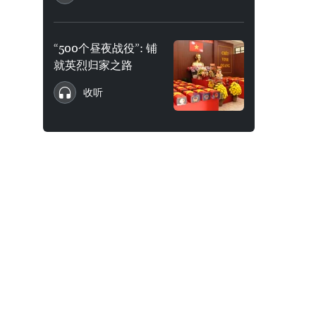
“500个昼夜战役”: 铺
就英烈归家之路
收听