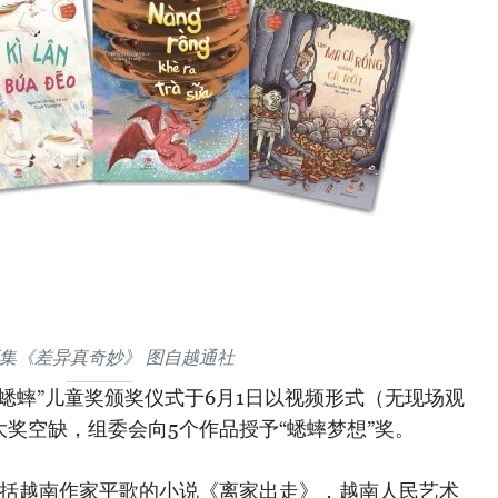
集《差异真奇妙》 图自越通社
届“蟋蟀”儿童奖颁奖仪式于6月1日以视频形式（无现场观
大奖空缺，组委会向5个作品授予“蟋蟀梦想”奖。
包括越南作家平歌的小说《离家出走》，越南人民艺术