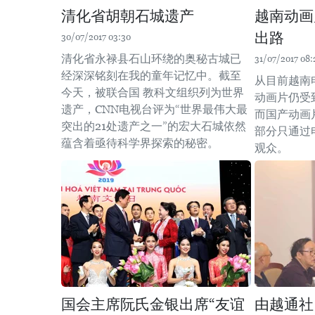
清化省胡朝石城遗产
越南动画
出路
30/07/2017 03:30
清化省永禄县石山环绕的奥秘古城已
31/07/2017 08:
经深深铭刻在我的童年记忆中。截至
从目前越南
今天，被联合国 教科文组织列为世界
动画片仍受
遗产，CNN电视台评为“世界最伟大最
而国产动画
突出的21处遗产之一”的宏大石城依然
部分只通过
蕴含着亟待科学界探索的秘密。
观众。
国会主席阮氏金银出席“友谊
由越通社