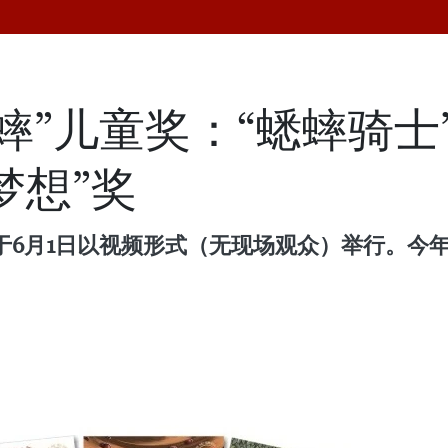
蟋蟀”儿童奖：“蟋蟀骑士
梦想”奖
式于6月1日以视频形式（无现场观众）举行。今