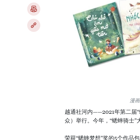
漫画
越通社河内——2021年第二
众）举行。今年，“蟋蟀骑士”
荣获“蟋蟀梦想”奖的5个作品