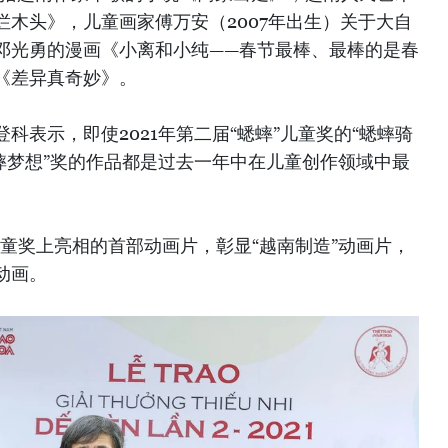
木头》，儿童画家傅万安（2007年出生）关于大自
邓光勇的漫画《小离和小纯——春节最棒、最棒的是春
《差异真奇妙》。
科表示，即使2021年第二届“蟋蟀”儿童奖的“蟋蟀骑
蟀梦想”奖的作品都是过去一年中在儿童创作领域中最
童奖上亮相的首部动画片，彰显“越南制造”动画片，
动画。