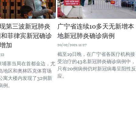
现第三波新冠肺炎
广宁省连续10多天无新增本
国和菲律宾新冠确诊
地新冠肺炎确诊病例
增加
20/02/2021 11:27
截至19日晚，在广宁省各医疗机构接
:53
受治疗的43名新冠肺炎确诊病例中，
，柬埔寨当局在首都金边，尤
只有20例病例仍对新冠病毒呈阳性反
岛地区和奥林匹克体育场
应。
公寓大楼内发现了32例新
病例。