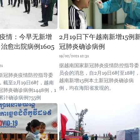
疫情：今早无新增
2月19日下午越南新增15例
 治愈出院病例1605
冠肺炎确诊病例
19/02/2021 12:31
据越南国家新冠肺炎疫情防控指导委
21
员会的消息，自2月19日6时至18时，
新冠肺炎疫情防控指导委
越南新增15例本土新冠肺炎确诊病
截至2月19日6时，越南
例，均在海阳省发现的。
肺炎确诊病例1448例，1
累计确诊病例755例