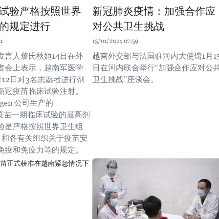
试验严格按照世界
新冠肺炎疫情：加强合作应
的规定进行
对公共卫生挑战
51
15/01/2021 07:59
发言人黎氏秋姮14日在外
越南外交部与法国驻河内大使馆1月1
者会上表示，越南军医学
日在河内联合举行“加强合作应对公
1月12日对3名志愿者进行剂
卫生挑战”座谈会。
的新冠疫苗临床试验注射。
gen 公司生产的
vax疫苗一期临床试验的最高剂
验是严格按照世界卫生组
）和各有关组织关于疫苗安
免疫和免疫力等的规定。