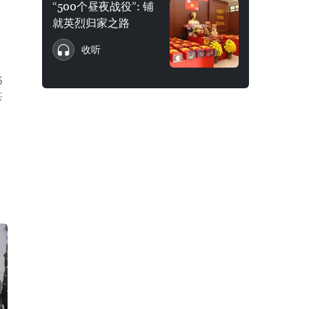
“500个昼夜战役”: 铺
就英烈归家之路
收听
5
共