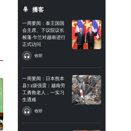
播客
一周要闻：泰王国国
会主席、下议院议长
梭蓬·乍兰对越南进行
正式访问
收听
一周要闻：日本熊本
县7.1级强震：越南劳
工勇救老人，一实习
生遇难
收听