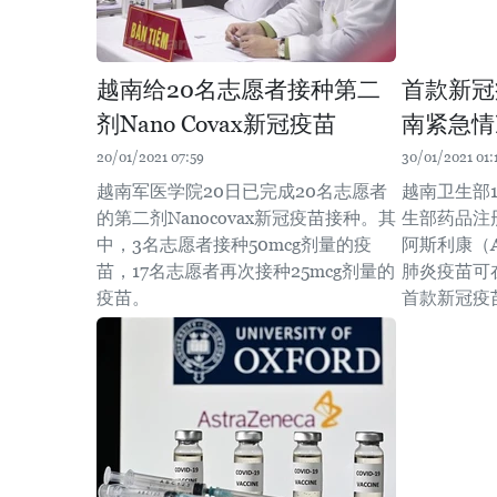
越南给20名志愿者接种第二
首款新冠
剂Nano Covax新冠疫苗
南紧急情
20/01/2021 07:59
30/01/2021 01:
越南军医学院20日已完成20名志愿者
越南卫生部
的第二剂Nanocovax新冠疫苗接种。其
生部药品注
中，3名志愿者接种50mcg剂量的疫
阿斯利康（As
苗，17名志愿者再次接种25mcg剂量的
肺炎疫苗可
疫苗。
首款新冠疫