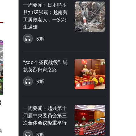
一周要闻：日本熊本
县7.1级强震：越南劳
工勇救老人，一实习
生遇难
收听
“500个昼夜战役”: 铺
就英烈归家之路
收听
服
一周要闻：越共第十
四届中央委员会第三
次全体会议隆重举行
临
收听