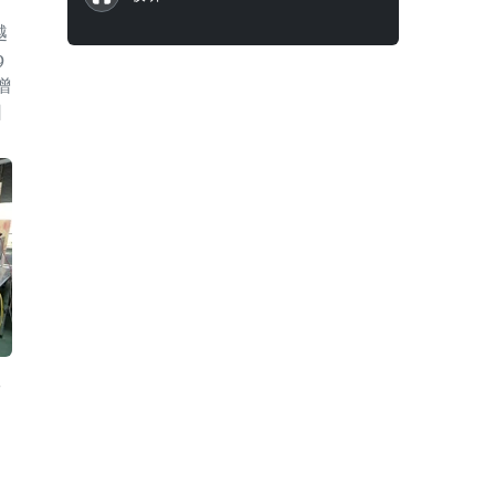
越
9
增
因
将