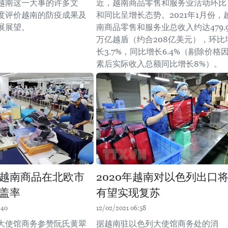
越南这一大事的许多文
近，越南商品零售和服务业活动环比
度评价越南的防疫成果及
和同比呈增长态势。2021年1月份，
展展望。
南商品零售和服务业总收入约达479.
万亿越盾（约合208亿美元），环比
长3.7%，同比增长6.4%（剔除价格
素后实际收入总额同比增长8%）。
越南商品在北欧市
2020年越南对以色列出口
盖率
有望实现复苏
:40
12/02/2021 06:58
大使馆商务参赞阮氏黄翠
据越南驻以色列大使馆商务处的消