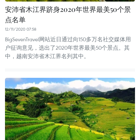
安沛省木江界跻身2020年世界最美50个景
点名单
12/11/2020 07:58
BigSevenTravel网站近日通过向150多万名社交媒体用
户征询意见，选出了2020年世界最美50个景点。其
中，越南安沛省木江界名列其中。