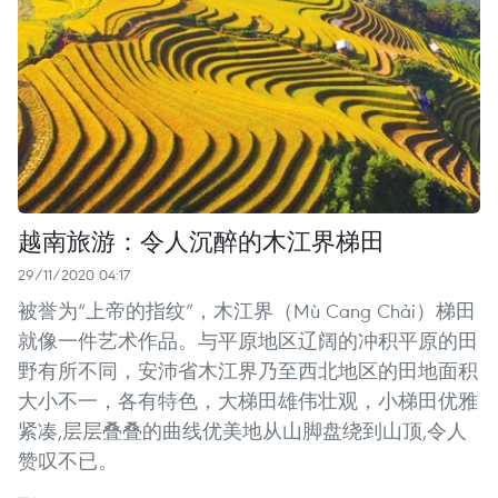
越南旅游：令人沉醉的木江界梯田
29/11/2020 04:17
被誉为“上帝的指纹”，木江界（Mù Cang Chải）梯田
就像一件艺术作品。与平原地区辽阔的冲积平原的田
野有所不同，安沛省木江界乃至西北地区的田地面积
大小不一，各有特色，大梯田雄伟壮观，小梯田优雅
紧凑,层层叠叠的曲线优美地从山脚盘绕到山顶,令人
赞叹不已。