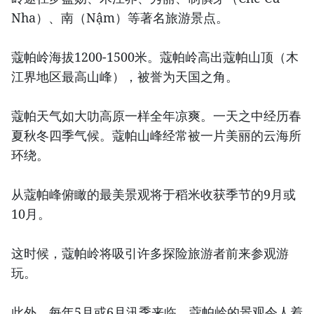
Nha）、南（Nậm）等著名旅游景点。
蔻帕岭海拔1200-1500米。蔻帕岭高出蔻帕山顶（木
江界地区最高山峰），被誉为天国之角。
蔻帕天气如大叻高原一样全年凉爽。一天之中经历春
夏秋冬四季气候。蔻帕山峰经常被一片美丽的云海所
环绕。
从蔻帕峰俯瞰的最美景观将于稻米收获季节的9月或
10月。
这时候，蔻帕岭将吸引许多探险旅游者前来参观游
玩。
此外，每年5月或6月汛季来临，蔻帕岭的景观令人着