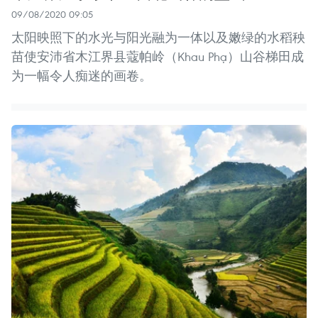
09/08/2020 09:05
太阳映照下的水光与阳光融为一体以及嫩绿的水稻秧
苗使安沛省木江界县蔻帕岭（Khau Phạ）山谷梯田成
为一幅令人痴迷的画卷。