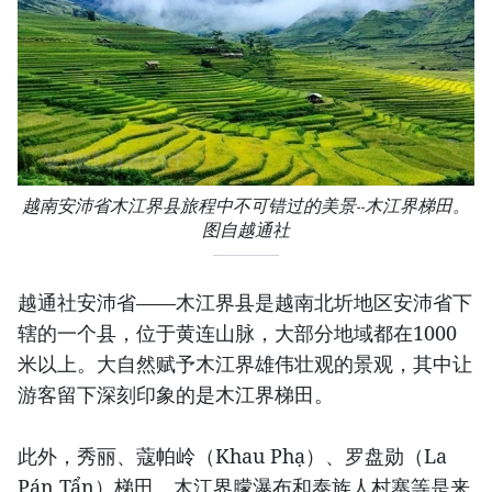
越南安沛省木江界县旅程中不可错过的美景--木江界梯田。
图自越通社
越通社安沛省——木江界县是越南北圻地区安沛省下
辖的一个县，位于黄连山脉，大部分地域都在1000
米以上。大自然赋予木江界雄伟壮观的景观，其中让
游客留下深刻印象的是木江界梯田。
此外，秀丽、蔻帕岭（Khau Phạ）、罗盘勋（La
Pán Tẩn）梯田、木江界朦瀑布和泰族人村寨等是来