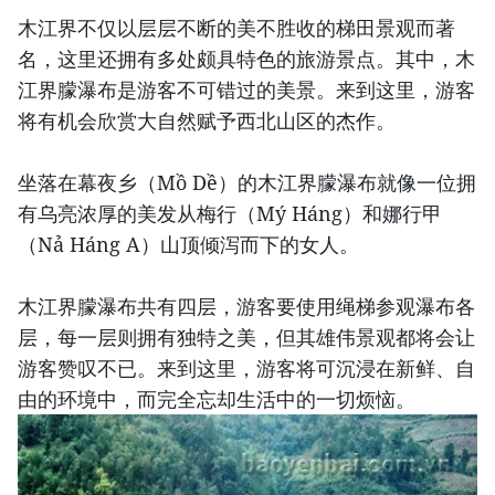
木江界不仅以层层不断的美不胜收的梯田景观而著
名，这里还拥有多处颇具特色的旅游景点。其中，木
江界朦瀑布是游客不可错过的美景。来到这里，游客
将有机会欣赏大自然赋予西北山区的杰作。
坐落在幕夜乡（Mồ Dề）的木江界朦瀑布就像一位拥
有乌亮浓厚的美发从梅行（Mý Háng）和娜行甲
（Nả Háng A）山顶倾泻而下的女人。
木江界朦瀑布共有四层，游客要使用绳梯参观瀑布各
层，每一层则拥有独特之美，但其雄伟景观都将会让
游客赞叹不已。来到这里，游客将可沉浸在新鲜、自
由的环境中，而完全忘却生活中的一切烦恼。