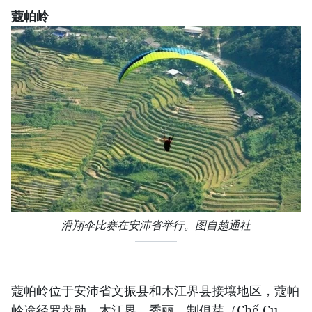
蔻帕岭
滑翔伞比赛在安沛省举行。图自越通社
蔻帕岭位于安沛省文振县和木江界县接壤地区，蔻帕
岭途径罗盘勋、木江界、秀丽、制俱芽（Chế Cu