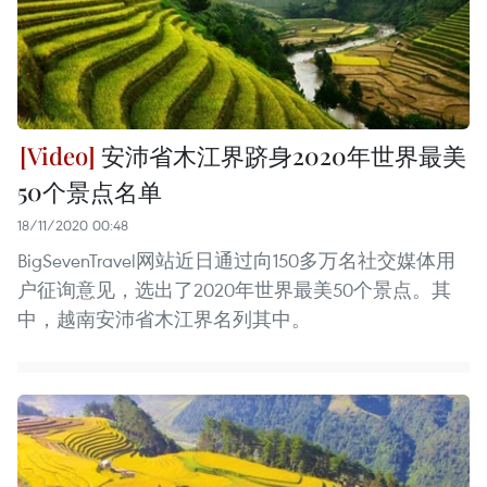
安沛省木江界跻身2020年世界最美
50个景点名单
18/11/2020 00:48
BigSevenTravel网站近日通过向150多万名社交媒体用
户征询意见，选出了2020年世界最美50个景点。其
中，越南安沛省木江界名列其中。