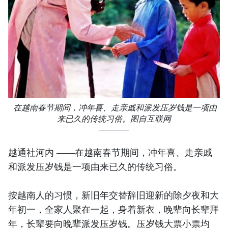
在越南春节期间，冲年喜、走亲戚和派发压岁钱是一项由
来已久的传统习俗。图自互联网
越通社河内 ——在越南春节期间，冲年喜、走亲戚
和派发压岁钱是一项由来已久的传统习俗。
按越南人的习惯，新旧年交替辞旧迎新的除夕夜和大
年初一，全家人聚在一起，身着新衣，晚辈向长辈拜
年，长辈要向晚辈派发压岁钱。压岁钱大票小票均