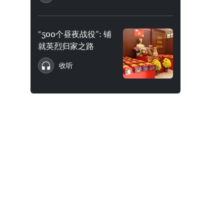
“500个昼夜战役”: 铺
就英烈归家之路
收听