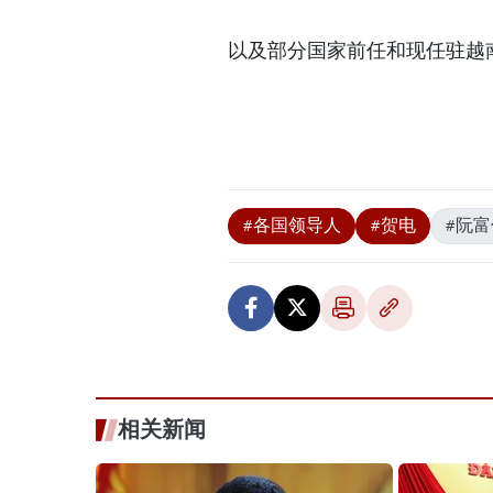
以及部分国家前任和现任驻越
#各国领导人
#贺电
#阮富
相关新闻