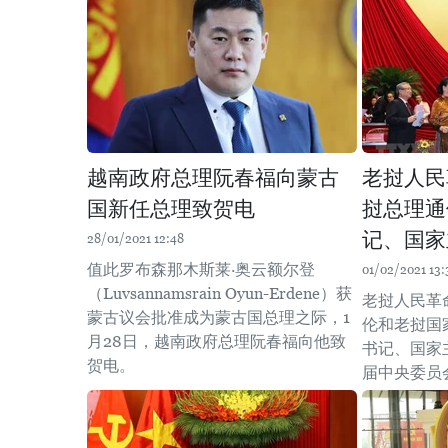
越南政府总理阮春福向蒙古
老挝人民
国新任总理致贺电
挝总理通
记、国家
28/01/2021 12:48
值此罗布森那木斯莱·奥云额尔登
01/02/2021 13:
（Luvsannamsrain Oyun-Erdene）获
老挝人民革
蒙古议会批准成为蒙古国总理之际，1
伦和老挝国
月28日，越南政府总理阮春福向他致
书记、国家
贺电。
届中央委员