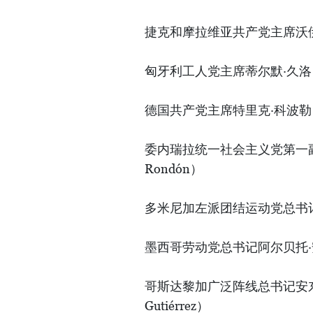
捷克和摩拉维亚共产党主席沃伊捷赫•
匈牙利工人党主席蒂尔默·久洛（Th
德国共产党主席特里克·科波勒（Pat
委内瑞拉统一社会主义党第一副主席迪
Rondón）
多米尼加左派团结运动党总书记米格
墨西哥劳动党总书记阿尔贝托·安纳亚·
哥斯达黎加广泛阵线总书记安东尼奥
Gutiérrez）