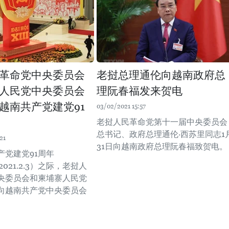
革命党中央委员会
老挝总理通伦向越南政府总
人民党中央委员会
理阮春福发来贺电
越南共产党建党91
03/02/2021 15:57
老挝人民革命党第十一届中央委员会
总书记、政府总理通伦·西苏里同志1
21
31日向越南政府总理阮春福致贺电。
产党建党91周年
3-2021.2.3）之际，老挝人
央委员会和柬埔寨人民党
向越南共产党中央委员会