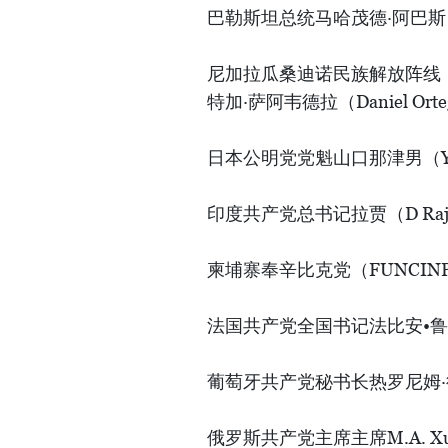
巴勒斯坦总统马哈茂德·阿巴斯（Ma
尼加拉瓜桑迪诺民族解放阵线（
特加·萨阿韦德拉（Daniel Orteg
日本公明党党魁山口那津男（Yamag
印度共产党总书记拉贾（D Raj
柬埔寨奉辛比克党（FUNCINPEC
法国共产党全国书记法比安•鲁塞尔（
葡萄牙共产党秘书长热罗尼姆·德索萨
俄罗斯共产党主席主席M.A. Xu-r