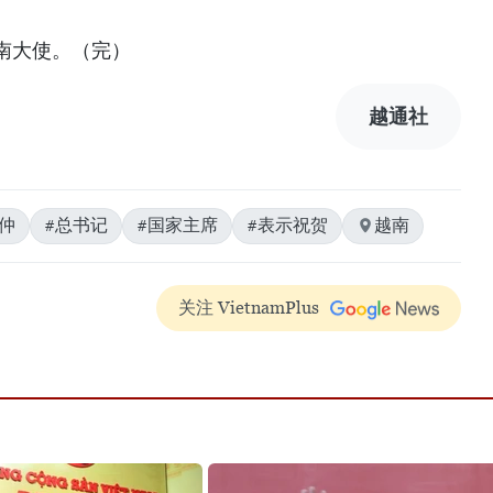
南大使。（完）
越通社
仲
#总书记
#国家主席
#表示祝贺
越南
关注 VietnamPlus