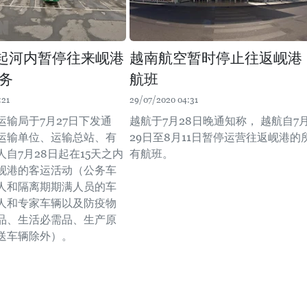
日起河内暂停往来岘港
越南航空暂时停止往返岘港
务
航班
:21
29/07/2020 04:31
运输局于7月27日下发通
越航于7月28日晚通知称， 越航自7
运输单位、运输总站、有
29日至8月11日暂停运营往返岘港的
自7月28日起在15天之内
有航班。
岘港的客运活动（公务车
人和隔离期期满人员的车
人和专家车辆以及防疫物
品、生活必需品、生产原
送车辆除外）。