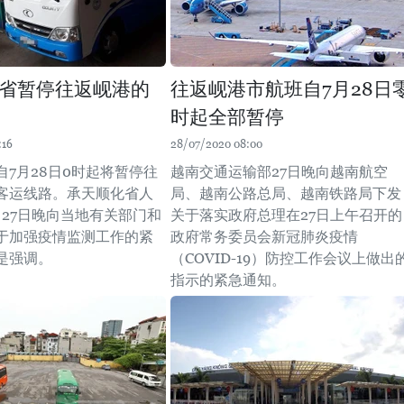
省暂停往返岘港的
往返岘港市航班自7月28日
时起全部暂停
:16
28/07/2020 08:00
自7月28日0时起将暂停往
越南交通运输部27日晚向越南航空
客运线路。承天顺化省人
局、越南公路总局、越南铁路局下发
月27日晚向当地有关部门和
关于落实政府总理在27日上午召开的
于加强疫情监测工作的紧
政府常务委员会新冠肺炎疫情
是强调。
（COVID-19）防控工作会议上做出
指示的紧急通知。