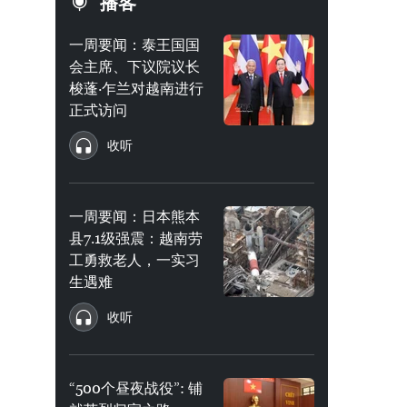
播客
一周要闻：泰王国国
会主席、下议院议长
梭蓬·乍兰对越南进行
正式访问
收听
一周要闻：日本熊本
县7.1级强震：越南劳
工勇救老人，一实习
生遇难
收听
“500个昼夜战役”: 铺