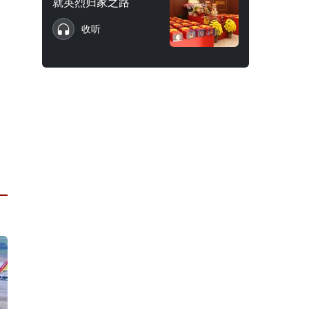
就英烈归家之路
收听