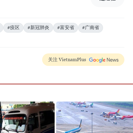
#疫区
#新冠肺炎
#富安省
#广南省
关注 VietnamPlus