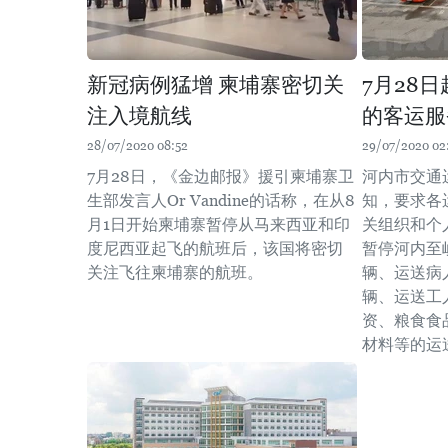
新冠病例猛增 柬埔寨密切关
7月28
注入境航线
的客运服
28/07/2020 08:52
29/07/2020 02
7月28日，《金边邮报》援引柬埔寨卫
河内市交通
生部发言人Or Vandine的话称，在从8
知，要求各
月1日开始柬埔寨暂停从马来西亚和印
关组织和个人
度尼西亚起飞的航班后，该国将密切
暂停河内至
关注飞往柬埔寨的航班。
辆、运送病
辆、运送工
资、粮食食
材料等的运