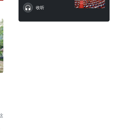
收听
这
较