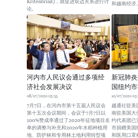
Kritenbrink)，就促进双边关系进行讨
和越南经济
论。
河内市人民议会通过多项经
新冠肺炎
济社会发展决议
国纽约市
08/07/2020 03:55
10/07/2020 03:
7月7日，在河内市第十五届人民议会
越通社驻美
第十五次会议期间，会议于7月7日以
南驻美国大
100%赞成率通过了2020年征地项目名
约代表团已
单的调整与补充和2020年水稻种植用
市捐赠美国
地、防护林和专用林土地利用转型项
和医用口罩