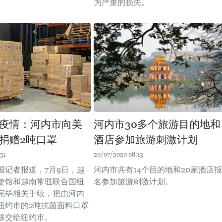
为严重的损失。
。
疫情：河内市向美
河内市30多个旅游目的地和
捐赠2吨口罩
酒店参加旅游刺激计划
51
20/07/2020 08:13
国记者报道，7月9日，越
河内市共有14个目的地和20家酒店报
使馆和越南常驻联合国纽
名参加旅游刺激计划。
完毕相关手续，把由河内
纽约市的2吨抗菌面料口罩
移交给纽约市。