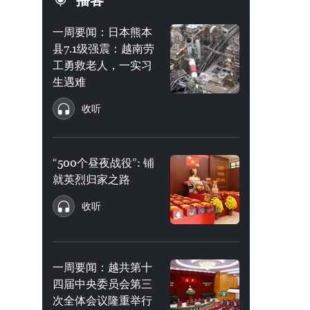
播客
一周要闻：日本熊本
县7.1级强震：越南劳
工勇救老人，一实习
生遇难
收听
“500个昼夜战役”: 铺
就英烈归家之路
收听
一周要闻：越共第十
四届中央委员会第三
次全体会议隆重举行