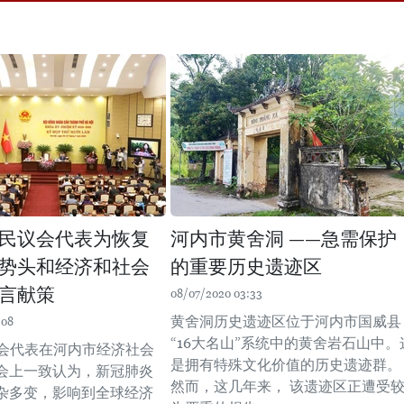
民议会代表为恢复
河内市黄舍洞 ——急需保护
势头和经济和社会
的重要历史遗迹区
言献策
08/07/2020 03:33
黄舍洞历史遗迹区位于河内市国威县
:08
“16大名山”系统中的黄舍岩石山中。
与会代表在河内市经济社会
是拥有特殊文化价值的历史遗迹群。
会上一致认为，新冠肺炎
然而，这几年来， 该遗迹区正遭受
杂多变，影响到全球经济