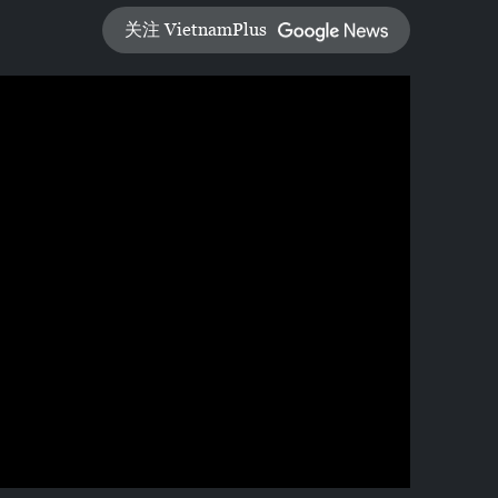
关注 VietnamPlus