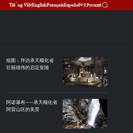
Tiếng Việt
English
Français
Español
Русский
中文
组图：拜访承天顺化省
壮丽雄伟的启定皇陵
阿诺瀑布——承天顺化省
阿雷山区的美景