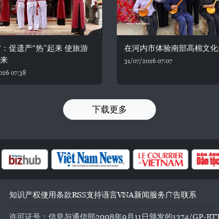
：促遗产“热”起来 使旅游
在河内市体验南部高棉文化
起来
31/07/2026 07:07
026 07:38
下载更多
知识产权
使用条款
RSS
支持
语言
VNA
新闻服务
广告
联系
许可证号：信息与通信部2008年9月11日颁发的1374/GP-BT