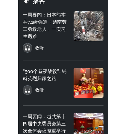
播客
一周要闻：日本熊本
县7.1级强震：越南劳
工勇救老人，一实习
生遇难
收听
“500个昼夜战役”: 铺
就英烈归家之路
收听
一周要闻：越共第十
四届中央委员会第三
次全体会议隆重举行