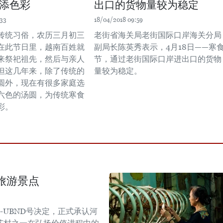
添色彩
出口的货物量较为稳定
:33
18/04/2018 09:59
传统习俗，农历三月初三
老街省海关局老街国际口岸海关分局
在此节日里，越南百姓就
副局长陈英秀表示，4月18日——寒
来祭祀祖先，然后与亲人
节，通过老街国际口岸进出口的货物
但这几年来，除了传统的
量较为稳定。
圆外，现在有很多家庭选
六色的汤圆，为传统寒食
彩。
旅游景点
Đ-UBND号决定，正式承认河