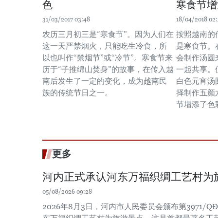
色
寒食节增
31/03/2017 03:48
18/04/2018 02
农历三月初三是“寒食节”。因为人们在
按照越南的
这一天严禁烟火，只能吃生冷食，所
是寒食节。
以也叫作“禁烟节”或“冷节”。寒食节来
会制作汤圆
历于“子推绵山焚身”的故事，在传入越
一起共享。
南后发生了一定的变化，成为越南民
白色元宵汤
族的传统节日之一。
择制作五颜
节增添了色
更多
河内正式承认河东万福织绸工艺村为
05/08/2026 09:28
2026年8月3日，河内市人民委员会颁布第3971/Q