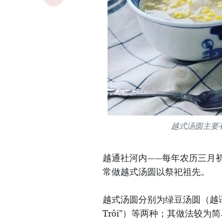
越式汤圆主要
越通社河内——每年农历三月
常做越式汤圆以祭祀祖先。
越式汤圆分别为绿豆汤圆（越语称“
Trôi”）等两种；其做法较