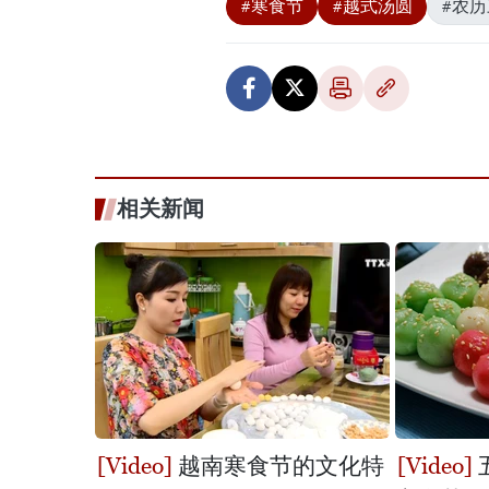
#寒食节
#越式汤圆
#农
相关新闻
越南寒食节的文化特