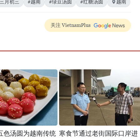
历三月初三
#越南
#绿豆汤圆
#红糖汤圆
越南
关注 VietnamPlus
五色汤圆为越南传统
寒食节通过老街国际口岸进