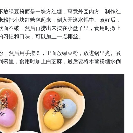
不放绿豆粉而是一块方红糖，寓意外圆内方。制作红
米粉把小块红糖包起来，倒入开滚水锅中。煮好后，
软而不破，然后再捞出来摆在小盘子里，食用时撒上
的习惯和口味，可以加上一点椰丝。
粉，然后用手搓圆，里面放绿豆粉，放进锅里煮。煮
到碗里，食用时加上白芝麻，最后要将木薯粉糖水倒
。