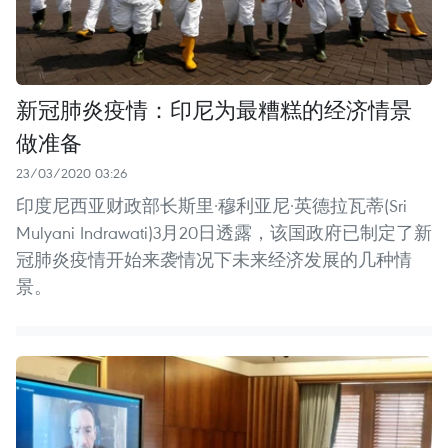
新冠肺炎疫情：印尼为最糟糕的经济情景
做准备
23/03/2020 03:26
印度尼西亚财政部长斯里·穆利亚尼·英德拉瓦蒂(Sri
Mulyani Indrawati)3月20日透露，该国政府已制定了新
冠肺炎疫情开始来袭情况下未来经济发展的几种情
景。