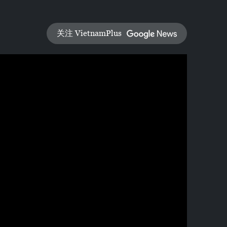
关注 VietnamPlus