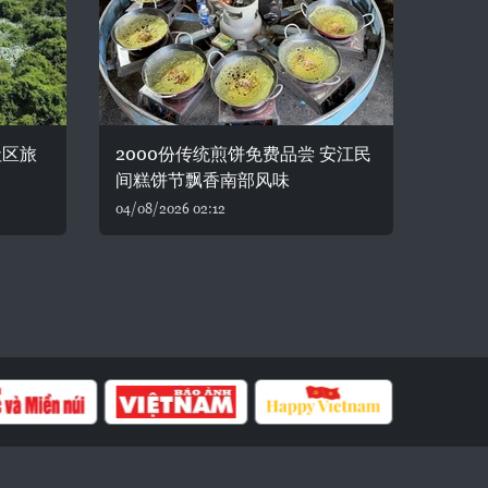
社区旅
2000份传统煎饼免费品尝 安江民
间糕饼节飘香南部风味
04/08/2026 02:12